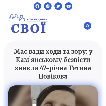
Skip
to
content
Має вади ходи та зору: у
SVOI.DP.UA
Новини Дніпра
Камʼянському безвісти
зникла 47-річна Тетяна
Новікова