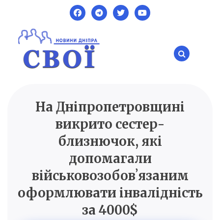
Skip
to
content
На Дніпропетровщині
SVOI.DP.UA
Новини Дніпра
викрито сестер-
близнючок, які
допомагали
військовозобовʼязаним
оформлювати інвалідність
за 4000$