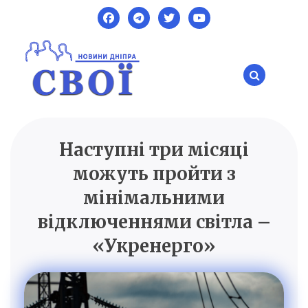
Skip
to
content
Наступні три місяці
SVOI.DP.UA
Новини Дніпра
можуть пройти з
мінімальними
відключеннями світла –
«Укренерго»