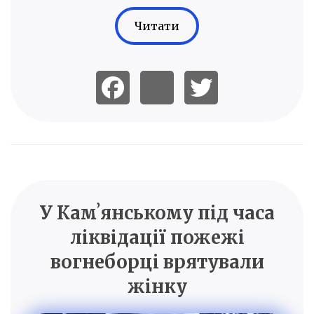
Читати
У Камʼянському під часа
ліквідації пожежі
вогнеборці врятували
жінку