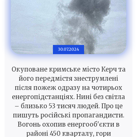
30.07.2024
Окуповане кримське місто Керч та
його передмістя знеструмлені
після пожеж одразу на чотирьох
енергопідстанціях. Нині без світла
– близько 53 тисяч людей. Про це
пишуть російські пропагандисти.
Вогонь охопив енергооб'єкти в
районі 450 кварталу, гори