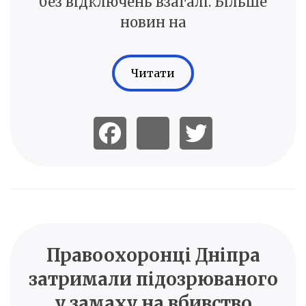
без відключень взагалі. Більше
новин на
Читати
Правоохоронці Дніпра
затримали підозрюваного
у замаху на вбивство