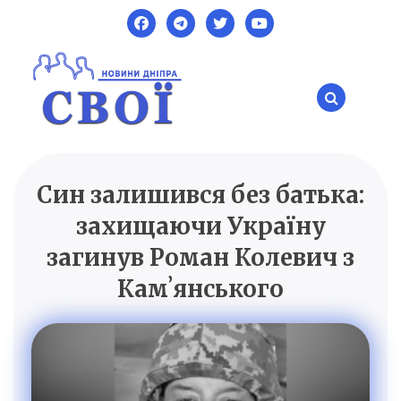
Skip
to
content
Син залишився без батька:
SVOI.DP.UA
Новини Дніпра
захищаючи Україну
загинув Роман Колевич з
Камʼянського