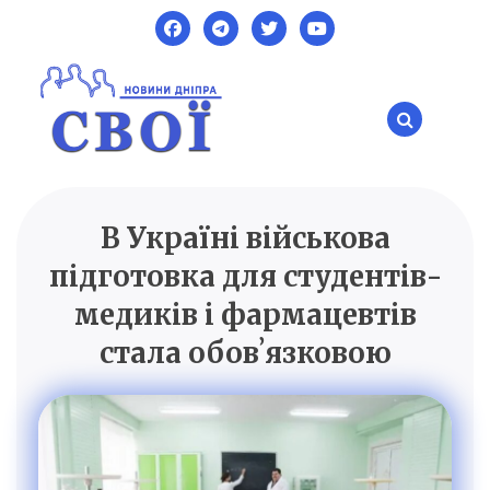
Skip
to
content
В Україні військова
SVOI.DP.UA
Новини Дніпра
підготовка для студентів-
медиків і фармацевтів
стала обовʼязковою