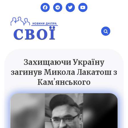
Skip
to
content
Захищаючи Україну
SVOI.DP.UA
Новини Дніпра
загинув Микола Лакатош з
Камʼянського