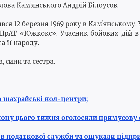
лова Камʼянського Андрій Білоусов.
я 12 березня 1969 року в Камʼянському. 
ПрАТ «Южкокс». Учасник бойових дій в 
а її народу.
 сини та сестра.
о шахрайські кол-центри;
айону цього тижня оголосили примусову 
ів податкової служби та ошукали підпри