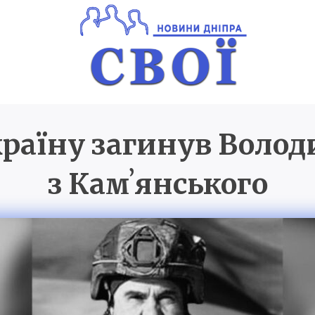
раїну загинув Волод
Новини Дніпра
SVOI.D
з Камʼянського