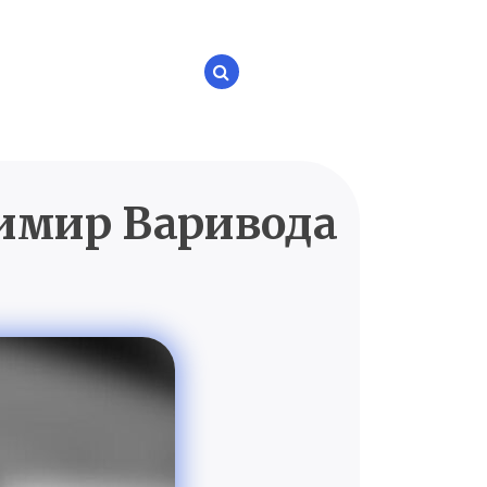
имир Варивода
P.UA