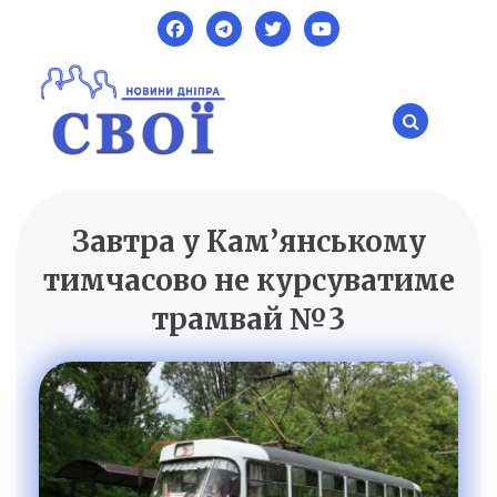
Skip
to
content
Завтра у Кам’янському
SVOI.DP.UA
Новини Дніпра
тимчасово не курсуватиме
трамвай №3