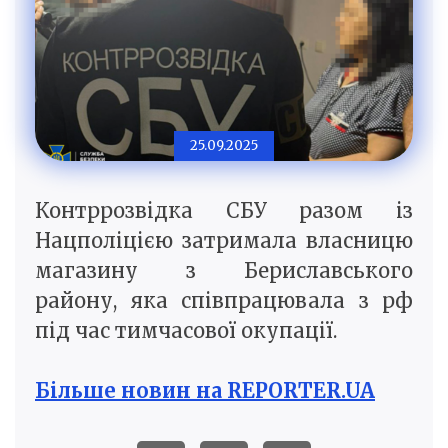
25.09.2025
Контррозвідка СБУ разом із
Нацполіцією затримала власницю
магазину з Бериславського
району, яка співпрацювала з рф
під час тимчасової окупації.
Більше новин на REPORTER.UA