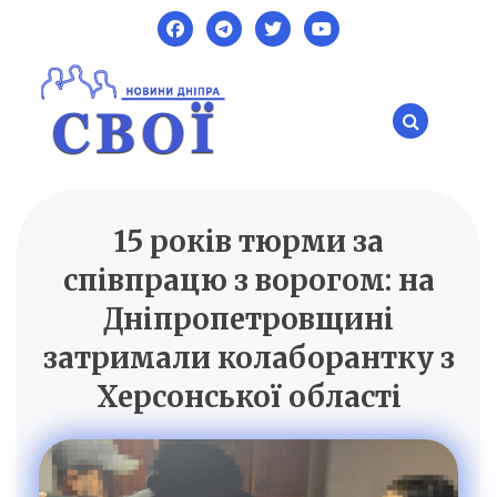
Skip
to
content
15 років тюрми за
SVOI.DP.UA
Новини Дніпра
співпрацю з ворогом: на
Дніпропетровщині
затримали колаборантку з
Херсонської області