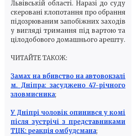
Львівській області. Наразі до суду
скеровані клопотання про обрання
підозрюваним запобіжних заходів
у вигляді тримання під вартою та
цілодобового домашнього арешту.
ЧИТАЙТЕ ТАКОЖ:
Замах на вбивство на автовокзалі
м. Дніпра: засуджено 47-річного
зловмисника
;
У Дніпрі чоловік опинився у комі
після зустрічі з представниками
ТЦК: реакція омбудсмана
;