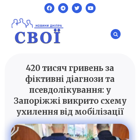
Skip
to
content
420 тисяч гривень за
SVOI.DP.UA
Новини Дніпра
фіктивні діагнози та
псевдолікування: у
Запоріжжі викрито схему
ухилення від мобілізації