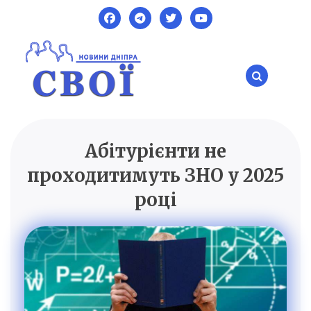
Skip
to
content
Абітурієнти не
SVOI.DP.UA
Новини Дніпра
проходитимуть ЗНО у 2025
році