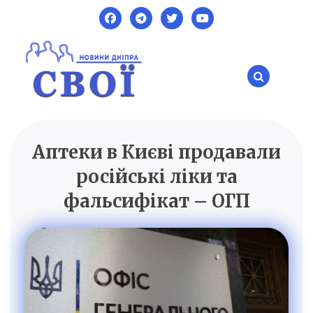
Skip
to
content
Аптеки в Києві продавали
SVOI.DP.UA
Новини Дніпра
російські ліки та
фальсифікат – ОГП