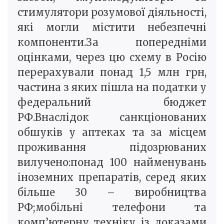
стимулятори розумової діяльності,
які могли містити небезпечні
компоненти.За попередніми
оцінками, через цю схему в Росію
перерахували понад 1,5 млн грн,
частина з яких пішла на податки у
федеральний бюджет
РФ.Внаслідок санкціонованих
обшуків у аптеках та за місцем
проживання підозрюваних
вилучено:понад 100 найменувань
іноземних препаратів, серед яких
більше 30 – виробництва
РФ;мобільні телефони та
комп’ютерну техніку із доказами