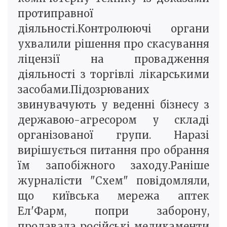
протиправної
діяльності.Контролюючі органи
ухвалили рішення про скасування
ліцензії на провадження
діяльності з торгівлі лікарськими
засобами.Підозрюваних
звинувачують у веденні бізнесу з
державою-агресором у складі
організованої групи. Наразі
вирішується питання про обрання
їм запобіжного заходу.Раніше
журналісти "Схем" повідомляли,
що київська мережа аптек
Ел'Фарм, попри заборону,
продавала російські медикаменти