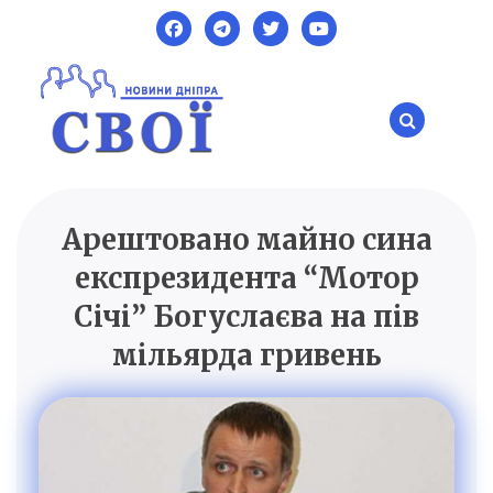
Skip
to
content
Арештовано майно сина
SVOI.DP.UA
Новини Дніпра
експрезидента “Мотор
Січі” Богуслаєва на пів
мільярда гривень