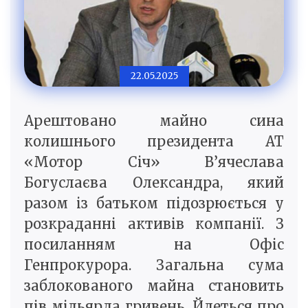
22.05.2025
Арештовано майно сина
колишнього президента АТ
«Мотор Січ» В’ячеслава
Богуслаєва Олександра, який
разом із батьком підозрюється у
розкраданні активів компанії. З
посиланням на Офіс
Генпрокурора. Загальна сума
заблокованого майна становить
пів мільярда гривень. Йдеться про