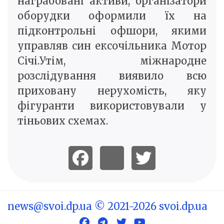
награбовані активи, організатори
оборудки оформили їх на
підконтрольні офшори, якими
управляв син ексочільника Мотор
Січі.Утім, міжнародне
розслідування виявило всю
приховану нерухомість, яку
фігуранти використовували у
тіньових схемах.
news@svoi.dp.ua
© 2021-2026 svoi.dp.ua