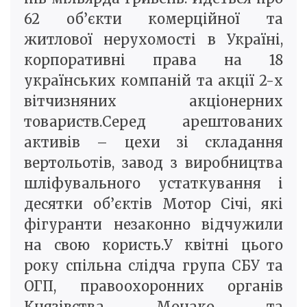
62 об’єкти комерційної та
житлової нерухомості в Україні,
корпоративні права на 18
українських компаній та акції 2-х
вітчизняних акціонерних
товариств.Серед арештованих
активів – цехи зі складання
вертольотів, завод з виробництва
шліфувального устаткування і
десятки об’єктів Мотор Січі, які
фігуранти незаконно відчужили
на свою користь.У квітні цього
року спільна слідча група СБУ та
ОГП, правоохоронних органів
Князівства Монако та