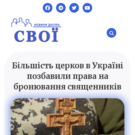
Skip
to
content
Більшість церков в Україні
SVOI.DP.UA
Новини Дніпра
позбавили права на
бронювання священників