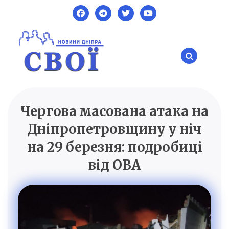
Skip
to
content
Чергова масована атака на
SVOI.DP.UA
Новини Дніпра
Дніпропетровщину у ніч
на 29 березня: подробиці
від ОВА