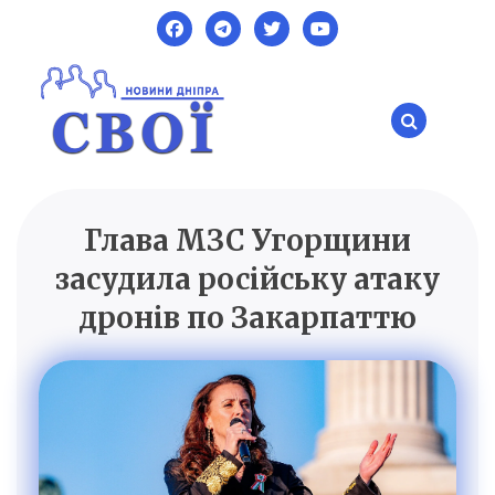
Skip
to
content
Глава МЗС Угорщини
SVOI.DP.UA
Новини Дніпра
засудила російську атаку
дронів по Закарпаттю