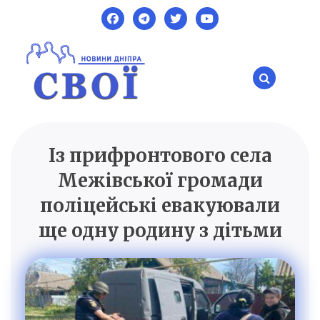
Skip
to
content
Із прифронтового села
SVOI.DP.UA
Новини Дніпра
Межівської громади
поліцейські евакуювали
ще одну родину з дітьми