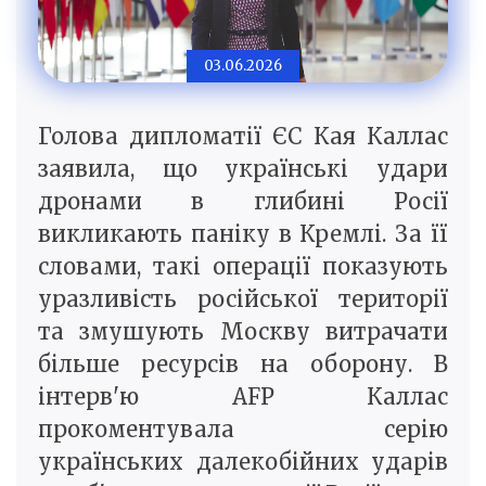
03.06.2026
Голова дипломатії ЄС Кая Каллас
заявила, що українські удари
дронами в глибині Росії
викликають паніку в Кремлі. За її
словами, такі операції показують
уразливість російської території
та змушують Москву витрачати
більше ресурсів на оборону. В
інтерв'ю AFP Каллас
прокоментувала серію
українських далекобійних ударів