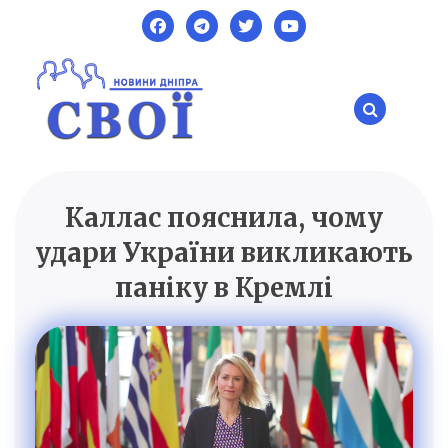
Skip
to
content
Каллас пояснила, чому
SVOI.DP.UA
Новини Дніпра
удари України викликають
паніку в Кремлі