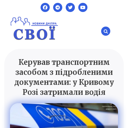
Skip
to
content
Керував транспортним
SVOI.DP.UA
Новини Дніпра
засобом з підробленими
документами: у Кривому
Розі затримали водія