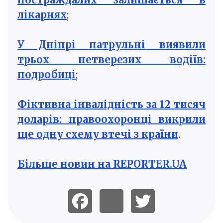
лікарнях
;
У Дніпрі патрульні виявили
трьох нетверезих водіїв:
подробиці
;
Фіктивна інвалідність за 12 тисяч
доларів: правоохоронці викрили
ще одну схему втечі з країни
.
Більше новин на REPORTER.UA