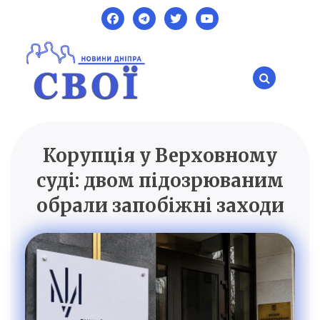
Skip
to
content
Корупція у Верховному
SVOI.DP.UA
Новини Дніпра
суді: двом підозрюваним
обрали запобіжні заходи