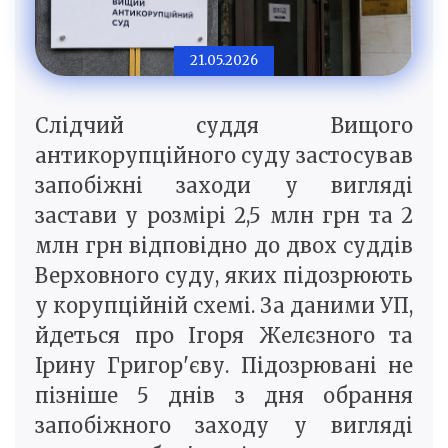
21.05.2026
Слідчий суддя Вищого
антикорупційного суду застосував
запобіжні заходи у вигляді
застави у розмірі 2,5 млн грн та 2
млн грн відповідно до двох суддів
Верховного суду, яких підозрюють
у корупційній схемі. За даними УП,
йдеться про Ігоря Желєзного та
Ірину Григор'єву. Підозрювані не
пізніше 5 днів з дня обрання
запобіжного заходу у вигляді