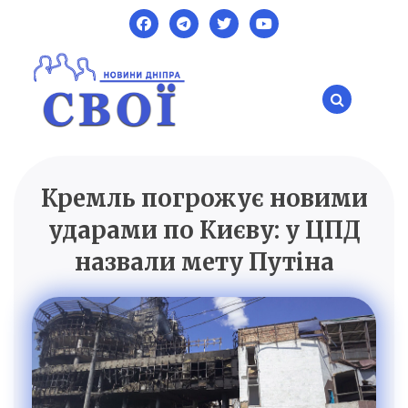
Skip
to
content
Кремль погрожує новими
SVOI.DP.UA
Новини Дніпра
ударами по Києву: у ЦПД
назвали мету Путіна