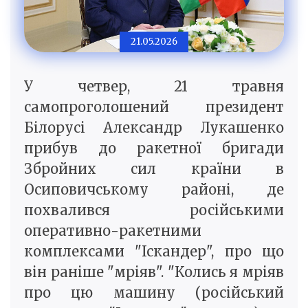
21.05.2026
У четвер, 21 травня
самопроголошений президент
Білорусі Александр Лукашенко
прибув до ракетної бригади
Збройних сил країни в
Осиповичському районі, де
похвалився російськими
оперативно-ракетними
комплексами "Іскандер", про що
він раніше "мріяв". "Колись я мріяв
про цю машину (російський