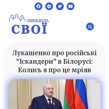
Skip
to
content
Лукашенко про російські
SVOI.DP.UA
Новини Дніпра
“Іскандери” в Білорусі:
Колись я про це мріяв