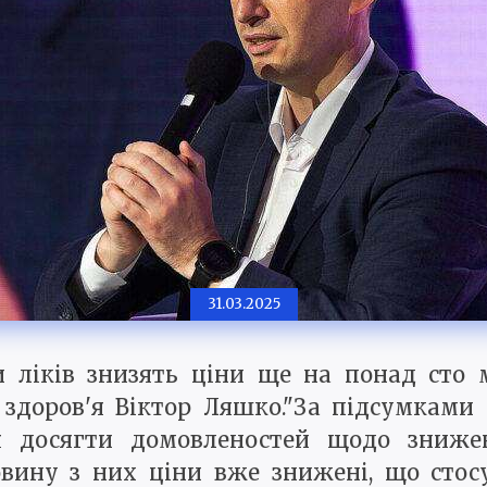
31.03.2025
и ліків знизять ціни ще на понад сто 
 здоров'я Віктор Ляшко."За підсумками 
я досягти домовленостей щодо зниж
ловину з них ціни вже знижені, що сто