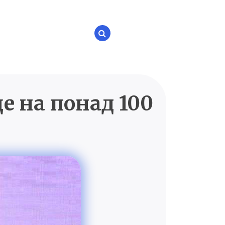
 на понад 100
P.UA