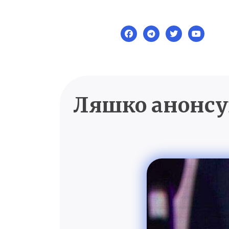
Skip
to
content
Ляшко анонсу