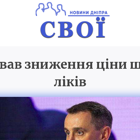
вав зниження ціни ще
Новини Дніпра
SVOI.D
ліків