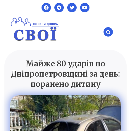
Skip
to
content
Майже 80 ударів по
SVOI.DP.UA
Новини Дніпра
Дніпропетровщині за день:
поранено дитину