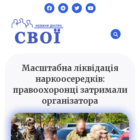
Skip
to
content
Масштабна ліквідація
SVOI.DP.UA
Новини Дніпра
наркоосередків:
правоохоронці затримали
організатора