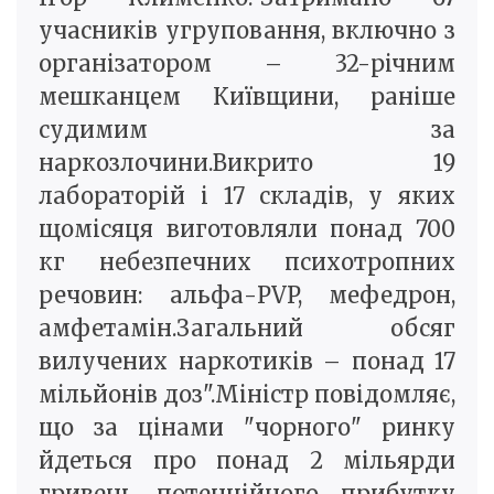
учасників угруповання, включно з
організатором – 32-річним
мешканцем Київщини, раніше
судимим за
наркозлочини.Викрито 19
лабораторій і 17 складів, у яких
щомісяця виготовляли понад 700
кг небезпечних психотропних
речовин: альфа-PVP, мефедрон,
амфетамін.Загальний обсяг
вилучених наркотиків – понад 17
мільйонів доз".Міністр повідомляє,
що за цінами "чорного" ринку
йдеться про понад 2 мільярди
гривень потенційного прибутку