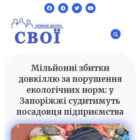
Skip
to
content
Мільйонні збитки
SVOI.DP.UA
Новини Дніпра
довкіллю за порушення
екологічних норм: у
Запоріжжі судитимуть
посадовця підприємства