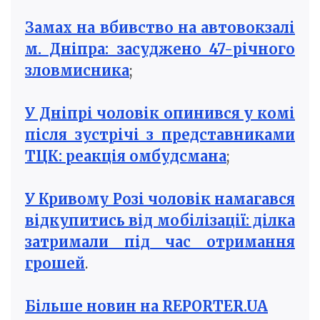
Замах на вбивство на автовокзалі
м. Дніпра: засуджено 47-річного
зловмисника
;
У Дніпрі чоловік опинився у комі
після зустрічі з представниками
ТЦК: реакція омбудсмана
;
У Кривому Розі чоловік намагався
відкупитись від мобілізації: ділка
затримали під час отримання
грошей
.
Більше новин на REPORTER.UA