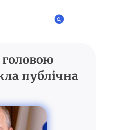
 головою
P.UA
кла публічна