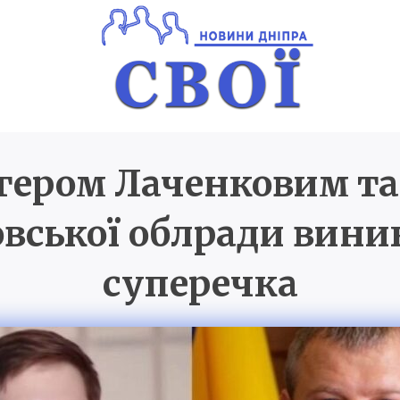
гером Лаченковим та
Новини Дніпра
SVOI.D
вської облради вини
суперечка