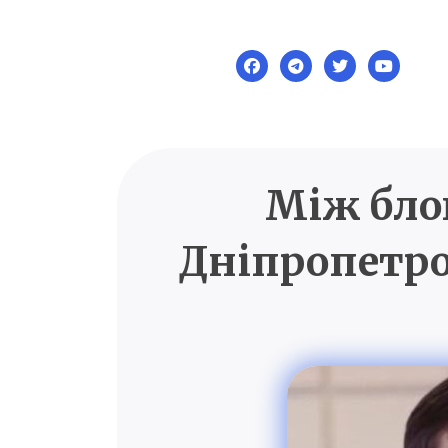
Skip
to
content
Між бло
Дніпропетро