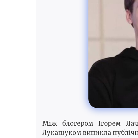
Між блогером Ігорем Лач
Лукашуком виникла публічна