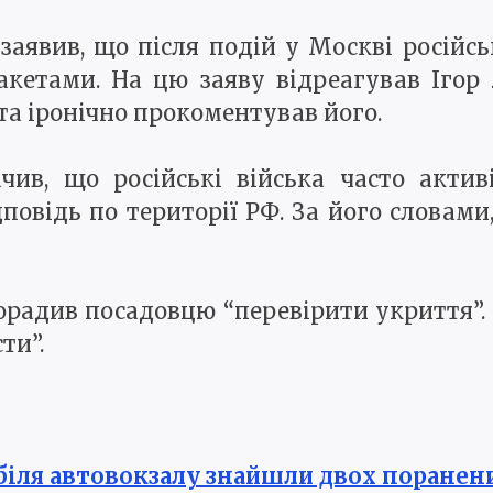
аявив, що після подій у Москві російс
акетами. На цю заяву відреагував Ігор 
та іронічно прокоментував його.
чив, що російські війська часто актив
дповідь по території РФ. За його словами
орадив посадовцю “перевірити укриття”.
ти”.
 біля автовокзалу знайшли двох поранен