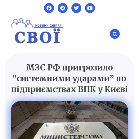
Skip
to
content
МЗС РФ пригрозило
SVOI.DP.UA
Новини Дніпра
“системними ударами” по
підприємствах ВПК у Києві