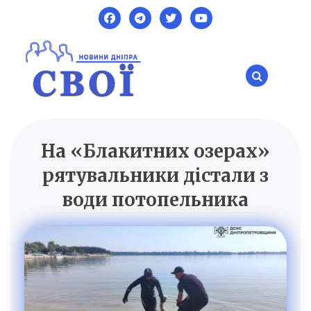
Skip
to
content
На «Блакитних озерах»
SVOI.DP.UA
Новини Дніпра
рятувальники дістали з
води потопельника