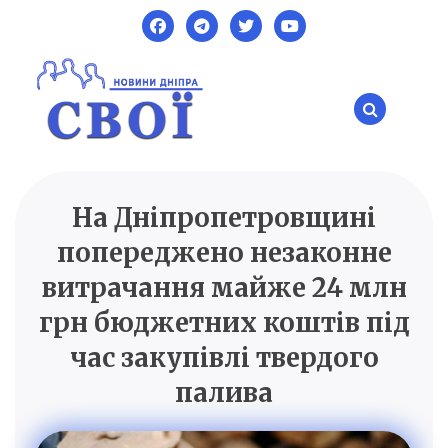
Skip
to
content
На Дніпропетровщині
SVOI.DP.UA
Новини Дніпра
попереджено незаконне
витрачання майже 24 млн
грн бюджетних коштів під
час закупівлі твердого
палива