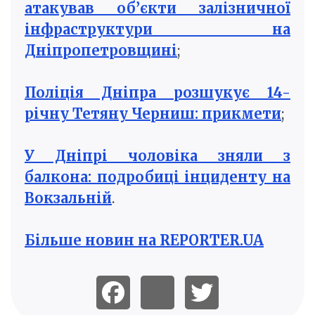
атакував об’єкти залізничної
інфраструктури на
Дніпропетровщині
;
Поліція Дніпра розшукує 14-
річну Тетяну Черниш: прикмети
;
У Дніпрі чоловіка зняли з
балкона: подробиці інциденту на
Вокзальній
.
Більше новин на REPORTER.UA