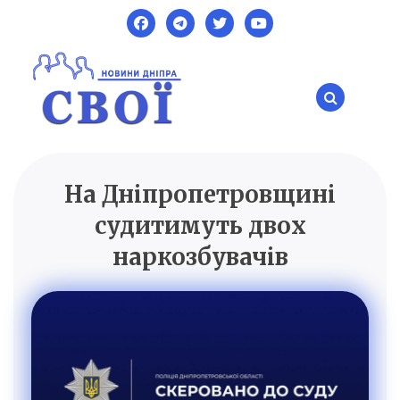
Skip
to
content
На Дніпропетровщині
SVOI.DP.UA
Новини Дніпра
судитимуть двох
наркозбувачів