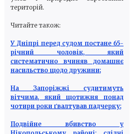
територій.
Читайте також:
У Дніпрі перед судом постане 65-
річний чоловік, який
систематично вчиняв домашнє
насильство щодо дружини;
На Запоріжжі судитимуть
вітчима, який щотижня понад
чотири роки ґвалтував падчерку;
Подвійне вбивство у
Нікопольському районі: слідчі