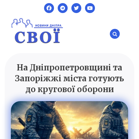
Skip
to
content
На Дніпропетровщині та
SVOI.DP.UA
Новини Дніпра
Запоріжжі міста готують
до кругової оборони