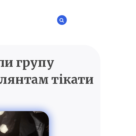
ли групу
P.UA
илянтам тікати