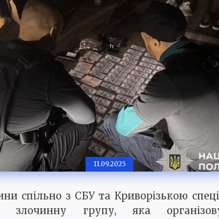
11.09.2025
ини спільно з СБУ та Криворізькою спец
 злочинну групу, яка організов