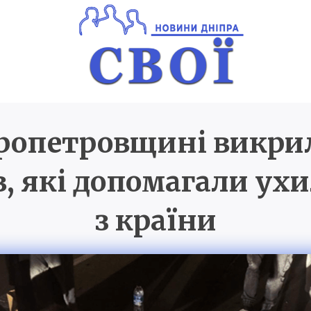
ропетровщині викри
Новини Дніпра
SVOI.D
, які допомагали ух
з країни