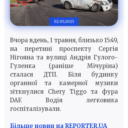
02.05.2025
Вчора вдень, 1 травня, близько 15:49,
на перетині проспекту Сергія
Нігояна та вулиці Андрія Гулого-
Гуленка (раніше Мічуріна)
сталася ДТП. Біля будинку
органної та камерної музики
зіткнулися Chery Tiggo та фура
DAF. Водія легковика
госпіталізували.
Більше новин на REPORTER.UA