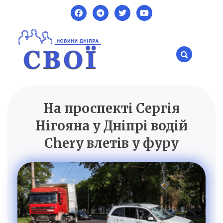
Skip
to
content
На проспекті Сергія
SVOI.DP.UA
Новини Дніпра
Нігояна у Дніпрі водій
Chery влетів у фуру