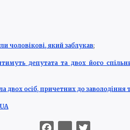
ли чоловікові, який заблукав
;
тимуть депутата та двох його спільн
ла двох осіб, причетних до заволодіння
.UA