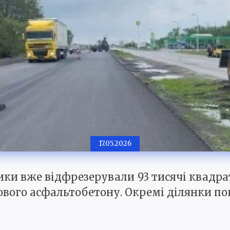
17.05.2026
ки вже відфрезерували 93 тисячі квадра
ового асфальтобетону. Окремі ділянки по