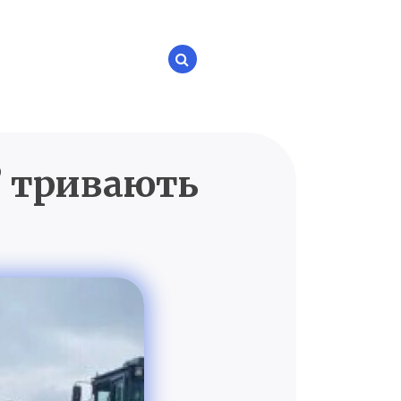
” тривають
P.UA