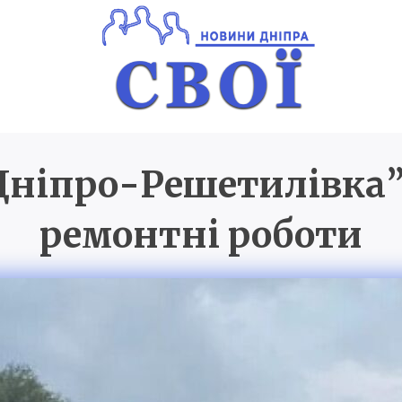
“Дніпро-Решетилівка
Новини Дніпра
SVOI.D
ремонтні роботи