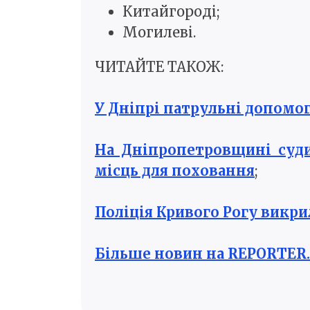
Китайгороді;
Могилеві.
ЧИТАЙТЕ ТАКОЖ:
У Дніпрі патрульні допомог
На Дніпропетровщині суди
місць для поховання
;
Поліція Кривого Рогу викри
Більше новин на REPORTER