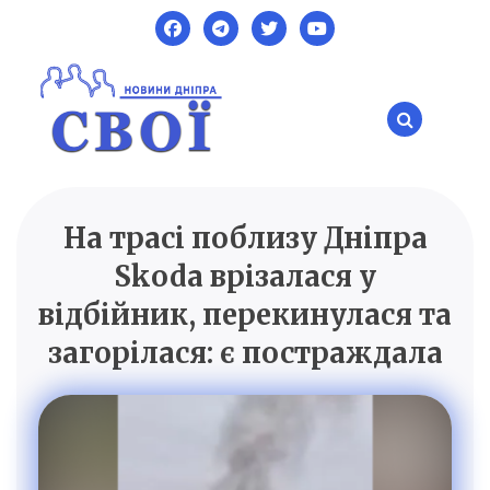
Skip
to
content
На трасі поблизу Дніпра
SVOI.DP.UA
Новини Дніпра
Skoda врізалася у
відбійник, перекинулася та
загорілася: є постраждала