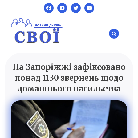
Skip
to
content
На Запоріжжі зафіксовано
SVOI.DP.UA
Новини Дніпра
понад 1130 звернень щодо
домашнього насильства