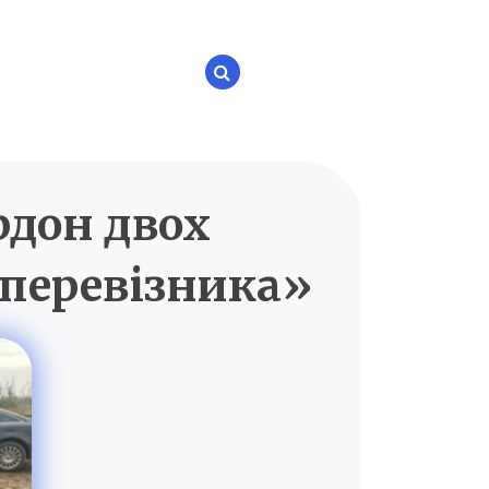
рдон двох
P.UA
«перевізника»