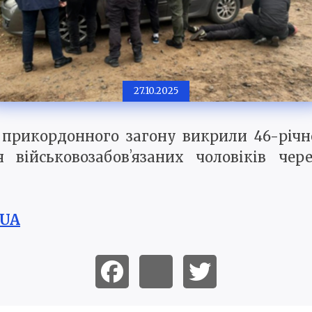
27.10.2025
прикордонного загону викрили 46-річно
я військовозабовʼязаних чоловіків че
.UA