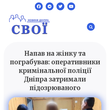
Skip
to
content
Напав на жінку та
SVOI.DP.UA
Новини Дніпра
пограбував: оперативники
кримінальної поліції
Дніпра затримали
підозрюваного