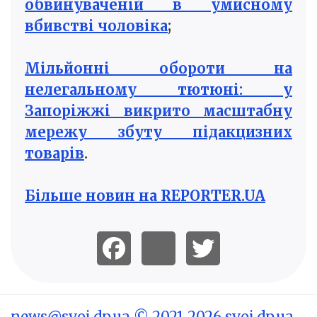
обвинуваченій в умисному
вбивстві чоловіка
;
Мільйонні обороти на
нелегальному тютюні: у
Запоріжжі викрито масштабну
мережу збуту підакцизних
товарів
.
Більше новин на REPORTER.UA
news@svoi.dp.ua
© 2021-2026 svoi.dp.ua