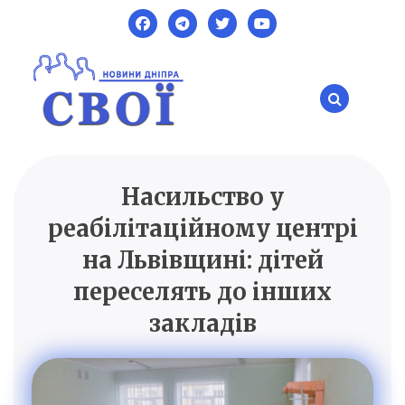
Skip
to
content
Насильство у
SVOI.DP.UA
Новини Дніпра
реабілітаційному центрі
на Львівщині: дітей
переселять до інших
закладів