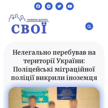
Skip
to
content
Нелегально перебував на
SVOI.DP.UA
Новини Дніпра
території України:
Поліцейські міграційної
поліції викрили іноземця