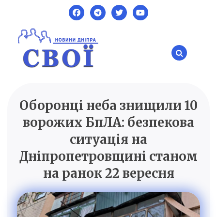
Skip
to
content
Оборонці неба знищили 10
SVOI.DP.UA
Новини Дніпра
ворожих БпЛА: безпекова
ситуація на
Дніпропетровщині станом
на ранок 22 вересня