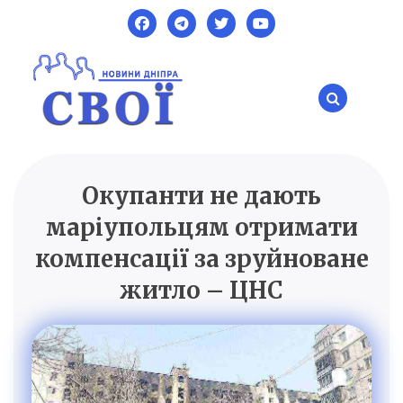
Skip
to
content
Окупанти не дають
SVOI.DP.UA
Новини Дніпра
маріупольцям отримати
компенсації за зруйноване
житло – ЦНС