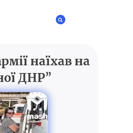
рмії наїхав на
P.UA
ної ДНР”