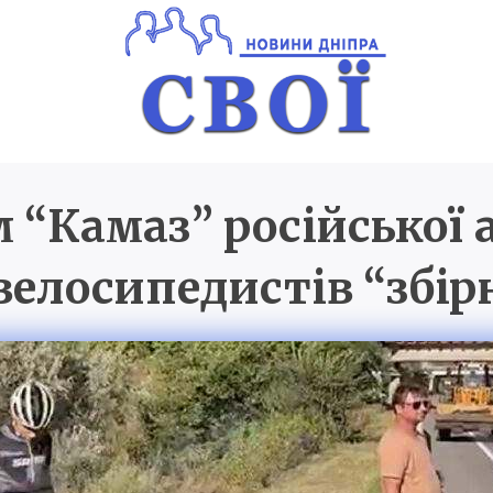
 “Камаз” російської а
Новини Дніпра
SVOI.D
велосипедистів “збір