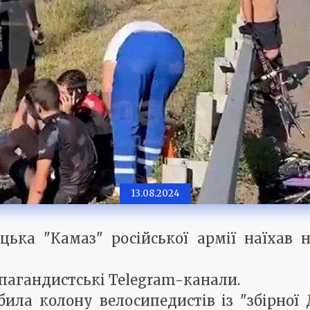
13.08.2024
цька "Камаз" російської армії наїхав н
опагандистські Telegram-канали.
ила колону велосипедистів із "збірної