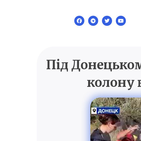
Skip
to
content
Під Донецьком
колону 