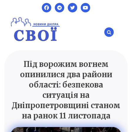
Skip
to
content
Під ворожим вогнем
SVOI.DP.UA
Новини Дніпра
опинилися два райони
області: безпекова
ситуація на
Дніпропетровщині станом
на ранок 11 листопада