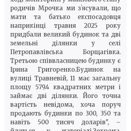
родичів Мрочка ми зʼясували, що
мати та батько експосадовця
наприкінці травня 2025 року
придбали великий будинок та дві
земельні ділянки у селі
Петропавлівська Борщагівка.
Третьою співвласницею будинку є
Ірина Григоренко.Будинок на
вулиці Травневій, 11 має загальну
площу 579.4 квадратних метри і
займає дві ділянки. Його точна
вартість невідома, хоча поруч
продають будинки по 300, 350 та
навіть 500 тисяч доларів", –
йдеться у матеріалі.Зокрема,