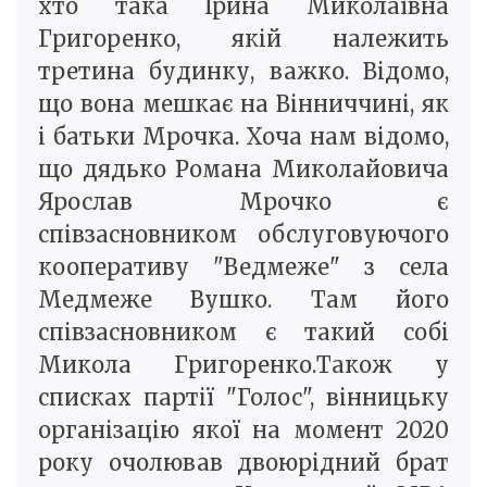
хто така Ірина Миколаївна
Григоренко, якій належить
третина будинку, важко. Відомо,
що вона мешкає на Вінниччині, як
і батьки Мрочка. Хоча нам відомо,
що дядько Романа Миколайовича
Ярослав Мрочко є
співзасновником обслуговуючого
кооперативу "Ведмеже" з села
Медмеже Вушко. Там його
співзасновником є такий собі
Микола Григоренко.Також у
списках партії "Голос", вінницьку
організацію якої на момент 2020
року очолював двоюрідний брат