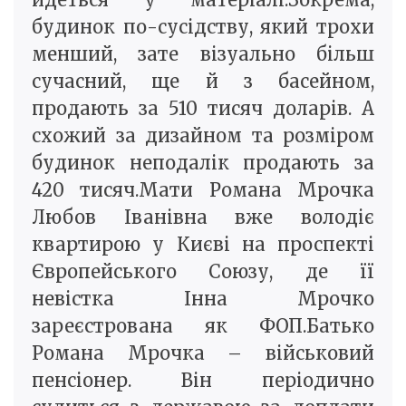
будинок по-сусідству, який трохи
менший, зате візуально більш
сучасний, ще й з басейном,
продають за 510 тисяч доларів. А
схожий за дизайном та розміром
будинок неподалік продають за
420 тисяч.Мати Романа Мрочка
Любов Іванівна вже володіє
квартирою у Києві на проспекті
Європейського Союзу, де її
невістка Інна Мрочко
зареєстрована як ФОП.Батько
Романа Мрочка – військовий
пенсіонер. Він періодично