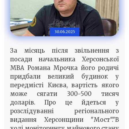
30.06.2025
За місяць після звільнення з
посади начальника Херсонської
МВА Романа Мрочка його родичі
придбали великий будинок у
передмісті Києва, вартість якого
може сягати 300-500 тисяч
доларів. Про це йдеться у
розслідуванні регіонального
видання Херсонщини "Мост"."В
ході моніторингу майнового стану