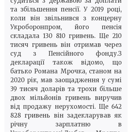
судиться з державою за доплати
та збільшення пенсії. У 2019 році,
коли він звільнився з концерну
Укроборонпром, його пенсія
складала 130 810 гривень. Ще 210
тисяч гривень він отримав через
суд з Пенсійного фонду.З
декларації також відомо, що
батько Романа Мрочка, станом на
2020 рік, мав заощадження у сумі
39 тисяч доларів та трохи більше
двох мільйонів гривень виручив
від продажу нерухомості. Ще 642
828 гривень він задекларував як
річну зарплатню в