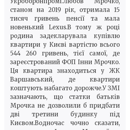
Укроборонпромі.Любов Мрочко,
станом на 2019 рік, отримала 15
тисяч гривень пенсії та мала
новенький Lexus.В тому ж році
родина задекларувала купівлю
квартири у Києві вартістю всього
544 260 гривень, тієї самої, де
зареєстрований ФОП Інни Мрочко.
Ця квартира знаходиться у ЖК
Варшавський, де квартири
коштують набагато дорожче.У ЗМІ
зазначають, що статки батьків
Мрочка не дозволили б придбати
дві третини будинку під
Києвом.Водночас чочно сказати,