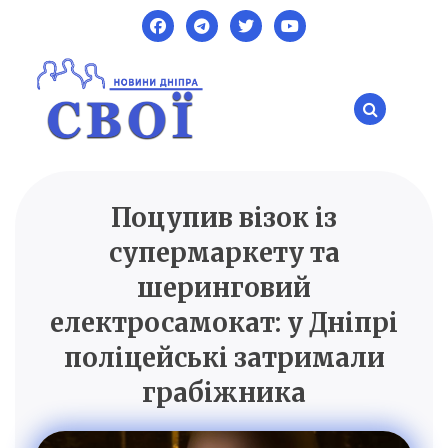
Skip
to
content
Поцупив візок із
SVOI.DP.UA
Новини Дніпра
супермаркету та
шеринговий
електросамокат: у Дніпрі
поліцейські затримали
грабіжника