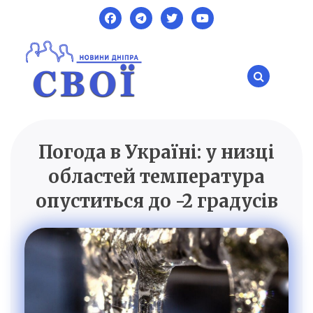
Skip
to
content
Погода в Україні: у низці
SVOI.DP.UA
Новини Дніпра
областей температура
опуститься до -2 градусів