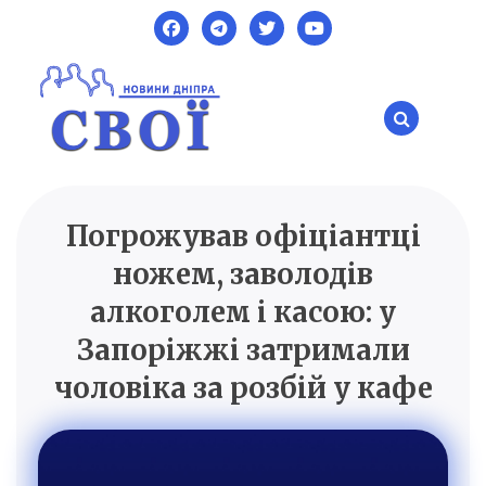
Skip
to
content
Погрожував офіціантці
SVOI.DP.UA
Новини Дніпра
ножем, заволодів
алкоголем і касою: у
Запоріжжі затримали
чоловіка за розбій у кафе