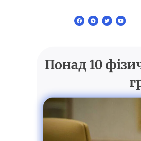
Skip
to
content
Понад 10 фізи
г