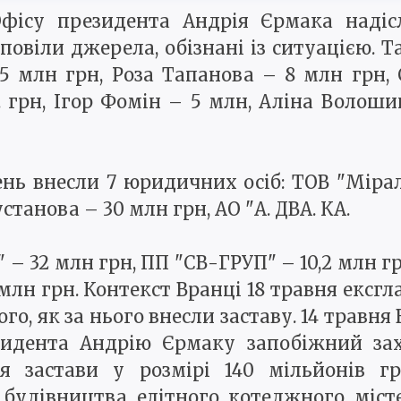
Офісу президента Андрія Єрмака надіс
повіли джерела, обізнані із ситуацією. Та
,5 млн грн, Роза Тапанова – 8 млн грн,
 грн, Ігор Фомін – 5 млн, Аліна Волошин
ь внесли 7 юридичних осіб: ТОВ "Мірал
танова – 30 млн грн, АО "А. ДВА. КА.
 – 32 млн грн, ПП "СВ-ГРУП" – 10,2 млн гр
млн грн. Контекст Вранці 18 травня ексг
ого, як за нього внесли заставу. 14 трав
езидента Андрію Єрмаку запобіжний зах
я застави у розмірі 140 мільйонів г
 будівництва елітного котеджного міст