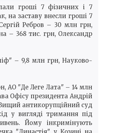
лали гроші 7 фізичних і 7
к, на заставу внесли гроші 7
 Сергій Ребров – 30 млн грн,
а – 368 тис. грн, Олександр
іф" – 9,8 млн грн, Науково-
н, АО "Де Леге Лата" – 14 млн
лава Офісу президента Андрій
ня Вищий антикорупційний суд
ід у вигляді тримання під
ривень. Йому інкримінують
ечка "Династія" у Козині на