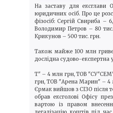
На заставу для ексглави 
юридичних осіб. Про це розс
фізосіб: Сергій Свириба – 6
Володимир Петров – 80 тис.
Крикунов – 500 тис. грн.
Також майже 100 млн гривен
дослідна судово-експертна ус
Т" – 4 млн грн, ТОВ "СУ"СЕМ"
грн, ТОВ "Арена Марин" – 4 
Єрмак вийшов з СІЗО після т
обрав ексголові Офісу пр
вартою із правом внесенн
легалізацію коштів під час