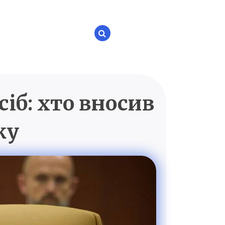
іб: хто вносив
P.UA
ку