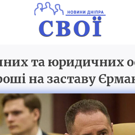
чних та юридичних ос
Новини Дніпра
SVOI.D
роші на заставу Єрма